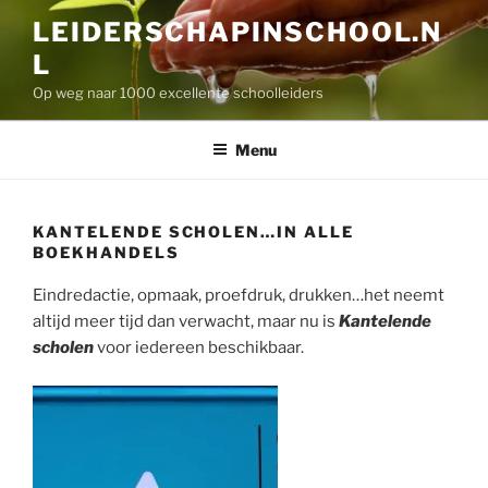
Skip
LEIDERSCHAPINSCHOOL.N
to
L
content
Op weg naar 1000 excellente schoolleiders
Menu
KANTELENDE SCHOLEN…IN ALLE
BOEKHANDELS
Eindredactie, opmaak, proefdruk, drukken…het neemt
altijd meer tijd dan verwacht, maar nu is
Kantelende
scholen
voor iedereen beschikbaar.