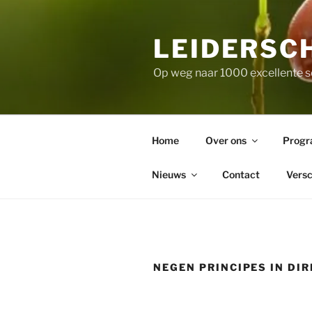
Skip
to
LEIDERSC
content
Op weg naar 1000 excellente s
Home
Over ons
Prog
Nieuws
Contact
Versc
NEGEN PRINCIPES IN DI