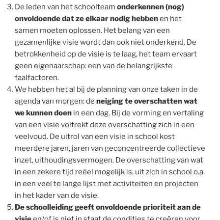
De leden van het schoolteam
onderkennen (nog)
onvoldoende dat ze elkaar nodig hebben
en het
samen moeten oplossen. Het belang van een
gezamenlijke visie wordt dan ook niet onderkend. De
betrokkenheid op de visie is te laag, het team ervaart
geen eigenaarschap: een van de belangrijkste
faalfactoren.
We hebben het al bij de planning van onze taken in de
agenda van morgen: de
neiging te overschatten wat
we kunnen doen
in een dag. Bij de vorming en vertaling
van een visie voltrekt deze overschatting zich in een
veelvoud. De uitrol van een visie in school kost
meerdere jaren, jaren van geconcentreerde collectieve
inzet, uithoudingsvermogen. De overschatting van wat
in een zekere tijd reëel mogelijk is, uit zich in school o.a.
in een veel te lange lijst met activiteiten en projecten
in het kader van de visie.
De schoolleiding geeft onvoldoende prioriteit aan de
visie
en/of is niet in staat de condities te creëren voor