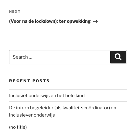
Next
NEXT
Post
(Voor na de lockdown): ter opwekking
Search
Search
for:
RECENT POSTS
Inclusief onderwijs en het hele kind
De intern begeleider (als kwaliteitscoördinator) en
inclusiever onderwijs
(no title)