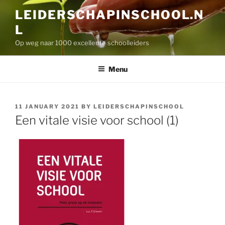
Skip
LEIDERSCHAPINSCHOOL.N
to
L
content
Op weg naar 1000 excellente schoolleiders
Menu
POSTED
11 JANUARY 2021
BY
LEIDERSCHAPINSCHOOL
ON
Een vitale visie voor school (1)