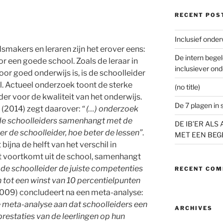
RECENT POS
Inclusief onder
smakers en leraren zijn het erover eens:
De intern begel
or een goede school. Zoals de leraar in
inclusiever ond
oor goed onderwijs is, is de schoolleider
l. Actueel onderzoek toont de sterke
(no title)
er voor de kwaliteit van het onderwijs.
De 7 plagen in 
 (2014) zegt daarover:
“ (…) onderzoek
 de schoolleiders samenhangt met de
DE IB’ER AL
ter de schoolleider, hoe beter de lessen”
.
MET EEN BEG
bijna de helft van het verschil in
at voortkomt uit de school, samenhangt
de schoolleider de juiste competenties
RECENT CO
en tot een winst van 10 percentielpunten
009) concludeert na een meta-analyse:
 meta-analyse aan dat schoolleiders een
ARCHIVES
restaties van de leerlingen op hun