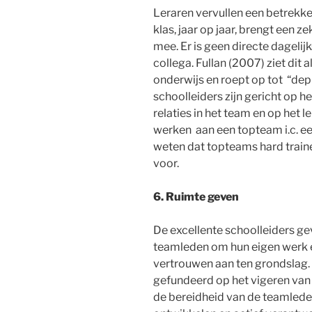
Leraren vervullen een betrekkeli
klas, jaar op jaar, brengt een 
mee. Er is geen directe dageli
collega. Fullan (2007) ziet dit a
onderwijs en roept op tot “depr
schoolleiders zijn gericht op h
relaties in het team en op het 
werken aan een topteam i.c. e
weten dat topteams hard train
voor.
6. Ruimte geven
De excellente schoolleiders ge
teamleden om hun eigen werk en
vertrouwen aan ten grondslag. D
gefundeerd op het vigeren van e
de bereidheid van de teamlede