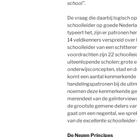
school”
.
De vraag die daarbij logisch o
schoolleider op goede Nederla
typeert het, zijn er patronen 
14 veldkenners verspreid over
schoolleider van een schittere
voordrachten zijn 22 schoollei
uiteenlopende scholen: grote en
onderwijsconcepten, stad en dor
komt een aantal kenmerkende
handelingspatronen bij de uit
noemen deze kenmerkende ge
merendeel van de geïnterview
de grootste gemene delers van 
gaat om een negental, we spr
van de excellente schoolleider
De Negen Principes