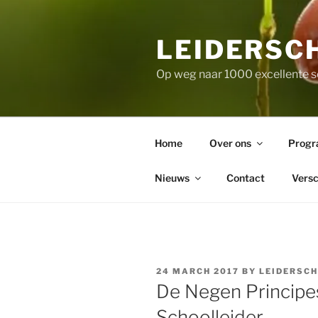
Skip
to
LEIDERSC
content
Op weg naar 1000 excellente s
Home
Over ons
Prog
Nieuws
Contact
Versc
POSTED
24 MARCH 2017
BY
LEIDERSC
ON
De Negen Principes
Schoolleider