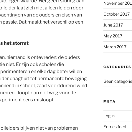
pgelegen waarde. Het geeft sturing aan
November 201
leider laat zich niet alleen leiden door
October 2017
rwachtingen van de ouders en eisen van
n passie. Dat maakt het verschil op een
June 2017
May 2017
ls het stormt
March 2017
len, niemand is ontevreden: de ouders
tie niet. Er zijn ook scholen die
CATEGORIES
perimenteren en elke dag beter willen
eider daagt uit tot permanente beweging
Geen categori
annend in school, zaait voortdurend wind
men en…loopt dan niet weg voor de
experiment eens misloopt.
META
Log in
Entries feed
olleiders blijven niet van problemen