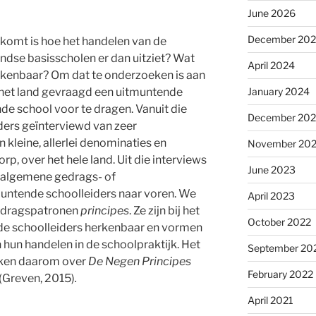
June 2026
December 20
pkomt is hoe het handelen van de
ndse basisscholen er dan uitziet? Wat
April 2024
herkenbaar? Om dat te onderzoeken is aan
 het land gevraagd een uitmuntende
January 2024
nde school voor te dragen. Vanuit die
December 20
ders geïnterviewd van zeer
 kleine, allerlei denominaties en
November 20
p, over het hele land. Uit die interviews
June 2023
 algemene gedrags- of
muntende schoolleiders naar voren. We
April 2023
dragspatronen
principes
. Ze zijn bij het
October 2022
de schoolleiders herkenbaar en vormen
hun handelen in de schoolpraktijk. Het
September 20
eken daarom over
De Negen Principes
February 2022
(Greven, 2015)
.
April 2021