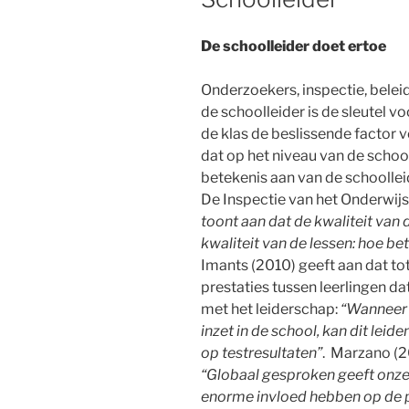
De schoolleider doet ertoe
Onderzoekers, inspectie, beleid
de schoolleider is de sleutel vo
de klas de beslissende factor v
dat op het niveau van de schoo
betekenis aan van de schoolleid
De Inspectie van het Onderwijs
toont aan dat de kwaliteit van
kwaliteit van de lessen: hoe be
Imants (2010) geeft aan dat tot 
prestaties tussen leerlingen d
met het leiderschap:
“Wanneer 
inzet in de school, kan dit leid
op testresultaten”
. Marzano (2
“Globaal gesproken geeft onze
enorme invloed hebben op de p