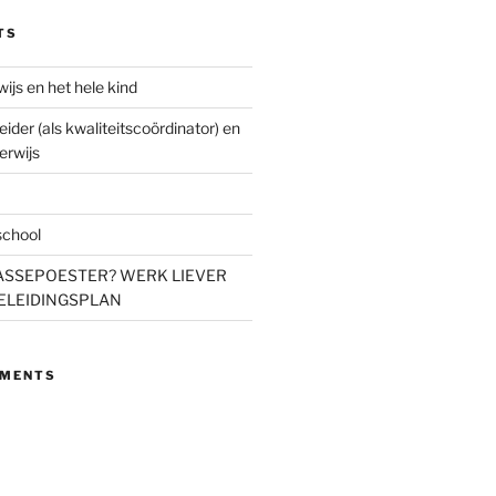
TS
wijs en het hele kind
eider (als kwaliteitscoördinator) en
erwijs
school
S ASSEPOESTER? WERK LIEVER
ELEIDINGSPLAN
MMENTS