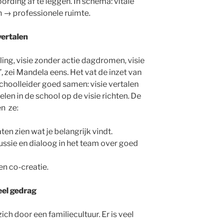
rding af te leggen. In schema: vitale
 → professionele ruimte.
vertalen
illing, visie zonder actie dagdromen, visie
, zei Mandela eens. Het vat de inzet van
schoolleider goed samen: visie vertalen
len in de school op de visie richten. De
en ze:
en zien wat je belangrijk vindt.
ussie en dialoog in het team over goed
en co-creatie.
eel gedrag
 door een familiecultuur. Er is veel