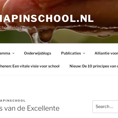
HAPINSCHOOL.NL
choolleiders
ramma
Onderwijsblogs
Publicaties
Alliantie voor
henen: Een vitale visie voor school
Nieuw: De 10 principes van 
HAPINSCHOOL
Search
 van de Excellente
for: