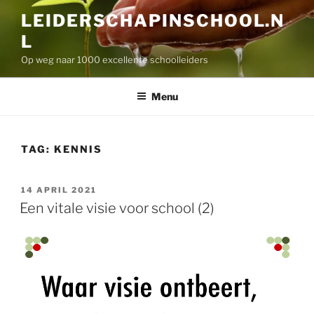
Skip
LEIDERSCHAPINSCHOOL.N
to
L
content
Op weg naar 1000 excellente schoolleiders
Menu
TAG:
KENNIS
POSTED
14 APRIL 2021
ON
Een vitale visie voor school (2)