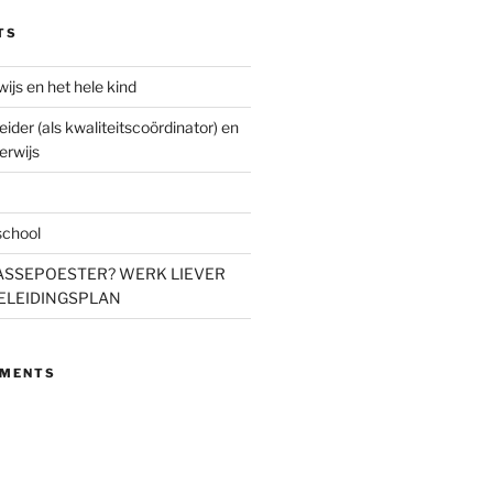
TS
wijs en het hele kind
eider (als kwaliteitscoördinator) en
erwijs
school
S ASSEPOESTER? WERK LIEVER
ELEIDINGSPLAN
MMENTS