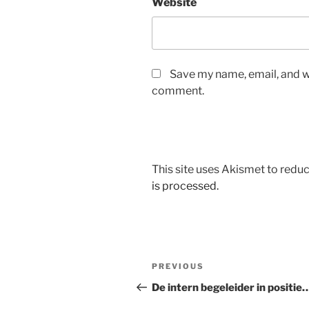
Website
Save my name, email, and we
comment.
This site uses Akismet to red
is processed.
Post
Previous
PREVIOUS
navigation
Post
De intern begeleider in positie