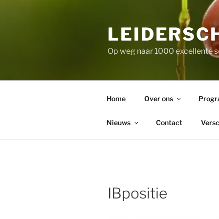
Skip
to
LEIDERSC
content
Op weg naar 1000 excellente s
Home
Over ons
Prog
Nieuws
Contact
Versc
IBpositie